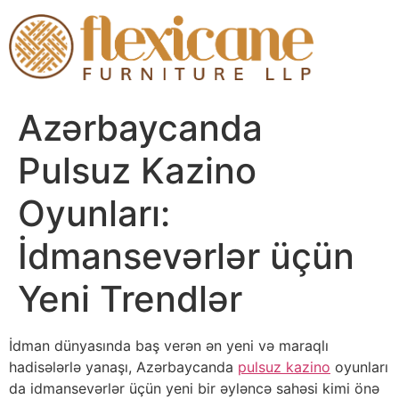
Azərbaycanda
Pulsuz Kazino
Oyunları:
İdmansevərlər üçün
Yeni Trendlər
İdman dünyasında baş verən ən yeni və maraqlı
hadisələrlə yanaşı, Azərbaycanda
pulsuz kazino
oyunları
da idmansevərlər üçün yeni bir əyləncə sahəsi kimi önə