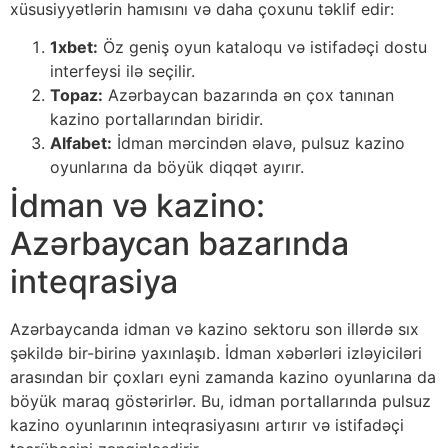
xüsusiyyətlərin hamısını və daha çoxunu təklif edir:
1xbet:
Öz geniş oyun kataloqu və istifadəçi dostu
interfeysi ilə seçilir.
Topaz:
Azərbaycan bazarında ən çox tanınan
kazino portallarından biridir.
Alfabet:
İdman mərcindən əlavə, pulsuz kazino
oyunlarına da böyük diqqət ayırır.
İdman və kazino:
Azərbaycan bazarında
inteqrasiya
Azərbaycanda idman və kazino sektoru son illərdə sıx
şəkildə bir-birinə yaxınlaşıb. İdman xəbərləri izləyiciləri
arasından bir çoxları eyni zamanda kazino oyunlarına da
böyük maraq göstərirlər. Bu, idman portallarında pulsuz
kazino oyunlarının inteqrasiyasını artırır və istifadəçi