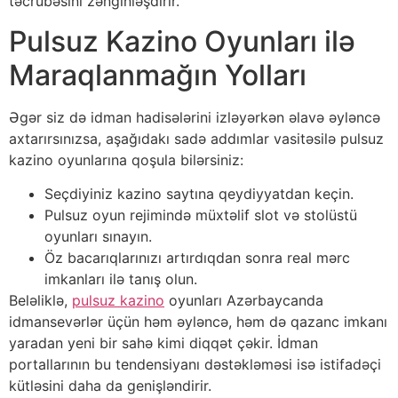
təcrübəsini zənginləşdirir.
Pulsuz Kazino Oyunları ilə
Maraqlanmağın Yolları
Əgər siz də idman hadisələrini izləyərkən əlavə əyləncə
axtarırsınızsa, aşağıdakı sadə addımlar vasitəsilə pulsuz
kazino oyunlarına qoşula bilərsiniz:
Seçdiyiniz kazino saytına qeydiyyatdan keçin.
Pulsuz oyun rejimində müxtəlif slot və stolüstü
oyunları sınayın.
Öz bacarıqlarınızı artırdıqdan sonra real mərc
imkanları ilə tanış olun.
Beləliklə,
pulsuz kazino
oyunları Azərbaycanda
idmansevərlər üçün həm əyləncə, həm də qazanc imkanı
yaradan yeni bir sahə kimi diqqət çəkir. İdman
portallarının bu tendensiyanı dəstəkləməsi isə istifadəçi
kütləsini daha da genişləndirir.