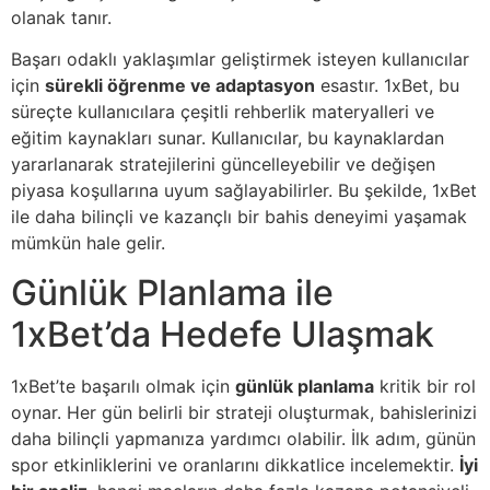
olanak tanır.
Başarı odaklı yaklaşımlar geliştirmek isteyen kullanıcılar
için
sürekli öğrenme ve adaptasyon
esastır. 1xBet, bu
süreçte kullanıcılara çeşitli rehberlik materyalleri ve
eğitim kaynakları sunar. Kullanıcılar, bu kaynaklardan
yararlanarak stratejilerini güncelleyebilir ve değişen
piyasa koşullarına uyum sağlayabilirler. Bu şekilde, 1xBet
ile daha bilinçli ve kazançlı bir bahis deneyimi yaşamak
mümkün hale gelir.
Günlük Planlama ile
1xBet’da Hedefe Ulaşmak
1xBet’te başarılı olmak için
günlük planlama
kritik bir rol
oynar. Her gün belirli bir strateji oluşturmak, bahislerinizi
daha bilinçli yapmanıza yardımcı olabilir. İlk adım, günün
spor etkinliklerini ve oranlarını dikkatlice incelemektir.
İyi