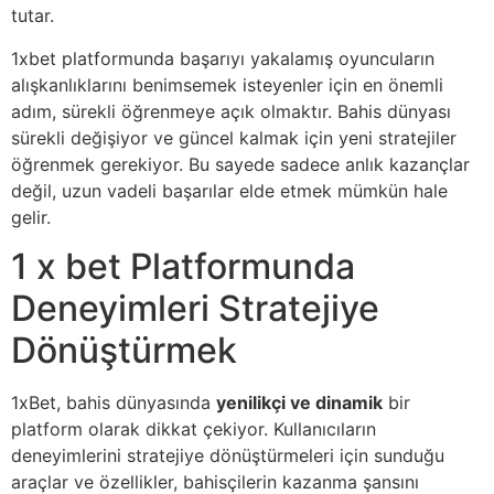
tutar.
1xbet platformunda başarıyı yakalamış oyuncuların
alışkanlıklarını benimsemek isteyenler için en önemli
adım, sürekli öğrenmeye açık olmaktır. Bahis dünyası
sürekli değişiyor ve güncel kalmak için yeni stratejiler
öğrenmek gerekiyor. Bu sayede sadece anlık kazançlar
değil, uzun vadeli başarılar elde etmek mümkün hale
gelir.
1 x bet Platformunda
Deneyimleri Stratejiye
Dönüştürmek
1xBet, bahis dünyasında
yenilikçi ve dinamik
bir
platform olarak dikkat çekiyor. Kullanıcıların
deneyimlerini stratejiye dönüştürmeleri için sunduğu
araçlar ve özellikler, bahisçilerin kazanma şansını