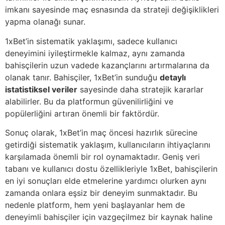
imkanı sayesinde maç esnasında da strateji değişiklikleri
yapma olanağı sunar.
1xBet’in sistematik yaklaşımı, sadece kullanıcı
deneyimini iyileştirmekle kalmaz, aynı zamanda
bahisçilerin uzun vadede kazançlarını artırmalarına da
olanak tanır. Bahisçiler, 1xBet’in sunduğu
detaylı
istatistiksel veriler
sayesinde daha stratejik kararlar
alabilirler. Bu da platformun güvenilirliğini ve
popülerliğini artıran önemli bir faktördür.
Sonuç olarak, 1xBet’in maç öncesi hazırlık sürecine
getirdiği sistematik yaklaşım, kullanıcıların ihtiyaçlarını
karşılamada önemli bir rol oynamaktadır. Geniş veri
tabanı ve kullanıcı dostu özellikleriyle 1xBet, bahisçilerin
en iyi sonuçları elde etmelerine yardımcı olurken aynı
zamanda onlara eşsiz bir deneyim sunmaktadır. Bu
nedenle platform, hem yeni başlayanlar hem de
deneyimli bahisçiler için vazgeçilmez bir kaynak haline