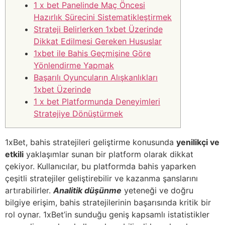
1 x bet Panelinde Maç Öncesi
Hazırlık Sürecini Sistematikleştirmek
Strateji Belirlerken 1xbet Üzerinde
Dikkat Edilmesi Gereken Hususlar
1xbet ile Bahis Geçmişine Göre
Yönlendirme Yapmak
Başarılı Oyuncuların Alışkanlıkları
1xbet Üzerinde
1 x bet Platformunda Deneyimleri
Stratejiye Dönüştürmek
1xBet, bahis stratejileri geliştirme konusunda
yenilikçi ve
etkili
yaklaşımlar sunan bir platform olarak dikkat
çekiyor. Kullanıcılar, bu platformda bahis yaparken
çeşitli stratejiler geliştirebilir ve kazanma şanslarını
artırabilirler.
Analitik düşünme
yeteneği ve doğru
bilgiye erişim, bahis stratejilerinin başarısında kritik bir
rol oynar. 1xBet’in sunduğu geniş kapsamlı istatistikler