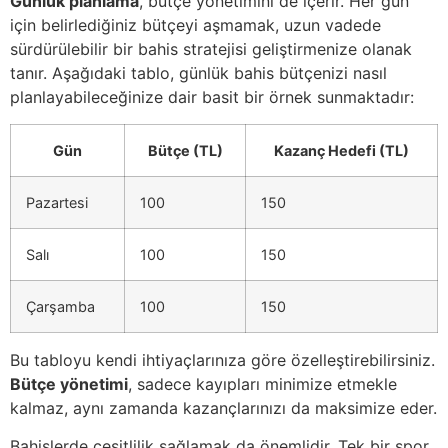
Günlük planlama
, bütçe yönetimini de içerir. Her gün
için belirlediğiniz bütçeyi aşmamak, uzun vadede
sürdürülebilir bir bahis stratejisi geliştirmenize olanak
tanır. Aşağıdaki tablo, günlük bahis bütçenizi nasıl
planlayabileceğinize dair basit bir örnek sunmaktadır:
Gün
Bütçe (TL)
Kazanç Hedefi (TL)
Pazartesi
100
150
Salı
100
150
Çarşamba
100
150
Bu tabloyu kendi ihtiyaçlarınıza göre özelleştirebilirsiniz.
Bütçe yönetimi
, sadece kayıpları minimize etmekle
kalmaz, aynı zamanda kazançlarınızı da maksimize eder.
Bahislerde çeşitlilik sağlamak da önemlidir. Tek bir spor