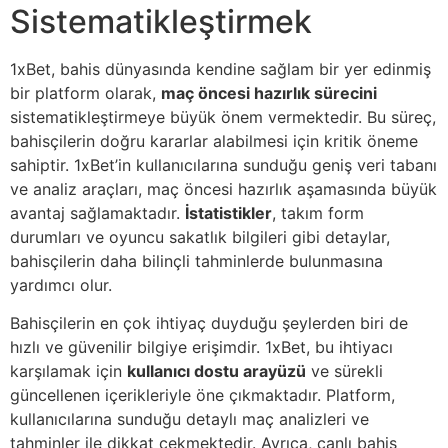
Sistematikleştirmek
1xBet, bahis dünyasında kendine sağlam bir yer edinmiş
bir platform olarak,
maç öncesi hazırlık sürecini
sistematikleştirmeye büyük önem vermektedir. Bu süreç,
bahisçilerin doğru kararlar alabilmesi için kritik öneme
sahiptir. 1xBet’in kullanıcılarına sunduğu geniş veri tabanı
ve analiz araçları, maç öncesi hazırlık aşamasında büyük
avantaj sağlamaktadır.
İstatistikler
, takım form
durumları ve oyuncu sakatlık bilgileri gibi detaylar,
bahisçilerin daha bilinçli tahminlerde bulunmasına
yardımcı olur.
Bahisçilerin en çok ihtiyaç duyduğu şeylerden biri de
hızlı ve güvenilir bilgiye erişimdir. 1xBet, bu ihtiyacı
karşılamak için
kullanıcı dostu arayüzü
ve sürekli
güncellenen içerikleriyle öne çıkmaktadır. Platform,
kullanıcılarına sunduğu detaylı maç analizleri ve
tahminler ile dikkat çekmektedir. Ayrıca, canlı bahis