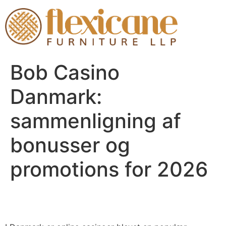
Bob Casino
Danmark:
sammenligning af
bonusser og
promotions for 2026