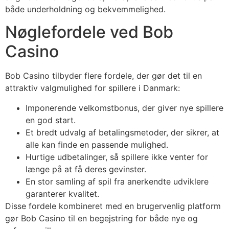
både underholdning og bekvemmelighed.
Nøglefordele ved Bob
Casino
Bob Casino tilbyder flere fordele, der gør det til en
attraktiv valgmulighed for spillere i Danmark:
Imponerende velkomstbonus, der giver nye spillere
en god start.
Et bredt udvalg af betalingsmetoder, der sikrer, at
alle kan finde en passende mulighed.
Hurtige udbetalinger, så spillere ikke venter for
længe på at få deres gevinster.
En stor samling af spil fra anerkendte udviklere
garanterer kvalitet.
Disse fordele kombineret med en brugervenlig platform
gør Bob Casino til en begejstring for både nye og