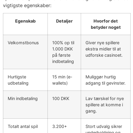
vigtigste egenskaber:
Egenskab
Detaljer
Hvorfor det
betyder noget
Velkomstbonus
100% op til
Giver nye spillere
1.000 DKK
ekstra midler til at
på første
udforske casinoet.
indbetaling
Hurtigste
15 min (e-
Muliggør hurtig
udbetaling
wallets)
adgang til gevinster.
Min indbetaling
100 DKK
Lav tærskel for nye
spillere at komme i
gang.
Totalt antal spil
3.200+
Stort udvalg sikrer
underholdning og