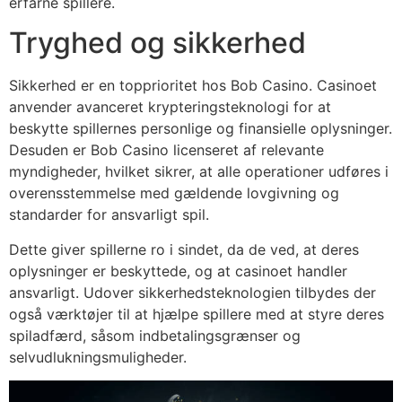
erfarne spillere.
Tryghed og sikkerhed
Sikkerhed er en topprioritet hos Bob Casino. Casinoet
anvender avanceret krypteringsteknologi for at
beskytte spillernes personlige og finansielle oplysninger.
Desuden er Bob Casino licenseret af relevante
myndigheder, hvilket sikrer, at alle operationer udføres i
overensstemmelse med gældende lovgivning og
standarder for ansvarligt spil.
Dette giver spillerne ro i sindet, da de ved, at deres
oplysninger er beskyttede, og at casinoet handler
ansvarligt. Udover sikkerhedsteknologien tilbydes der
også værktøjer til at hjælpe spillere med at styre deres
spiladfærd, såsom indbetalingsgrænser og
selvudlukningsmuligheder.