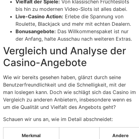
Vielfalt der Spiele:
Von klassischen Früchteslots
bis hin zu modernen Video-Slots ist alles dabei.
Live-Casino Action:
Erlebe die Spannung von
Roulette, Blackjack und mehr mit echten Dealern.
Bonusangebote:
Das Willkommenspaket ist nur
der Anfang, halte Ausschau nach weiteren Extras.
Vergleich und Analyse der
Casino-Angebote
Wie wir bereits gesehen haben, glänzt durch seine
Benutzerfreundlichkeit und die Schnelligkeit, mit der
man loslegen kann. Doch wie schlägt sich das Casino im
Vergleich zu anderen Anbietern, insbesondere wenn es
um die Qualität und Vielfalt des Angebots geht?
Schauen wir uns an, wie im Detail abschneidet:
Merkmal
Andere