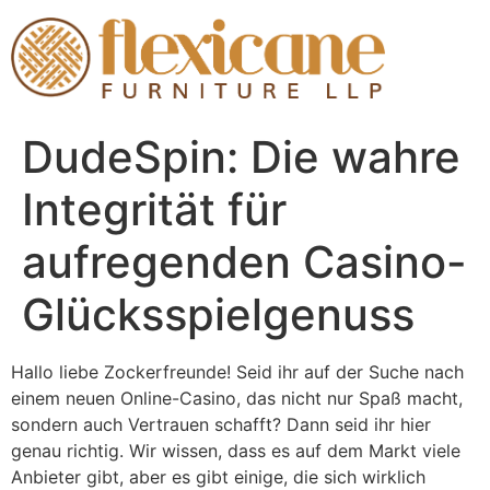
DudeSpin: Die wahre
Integrität für
aufregenden Casino-
Glücksspielgenuss
Hallo liebe Zockerfreunde! Seid ihr auf der Suche nach
einem neuen Online-Casino, das nicht nur Spaß macht,
sondern auch Vertrauen schafft? Dann seid ihr hier
genau richtig. Wir wissen, dass es auf dem Markt viele
Anbieter gibt, aber es gibt einige, die sich wirklich