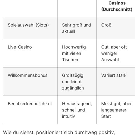
Casinos
(Durchschnitt)
Spielauswahl (Slots)
Sehr groß und
Groß
aktuell
Live-Casino
Hochwertig
Gut, aber oft
mit vielen
weniger
Tischen
Auswahl
Willkommensbonus
Großzügig
Variiert stark
und leicht
zugänglich
Benutzerfreundlichkeit
Herausragend,
Meist gut, aber
schnell und
langsamerer
intuitiv
Start
Wie du siehst, positioniert sich durchweg positiv,