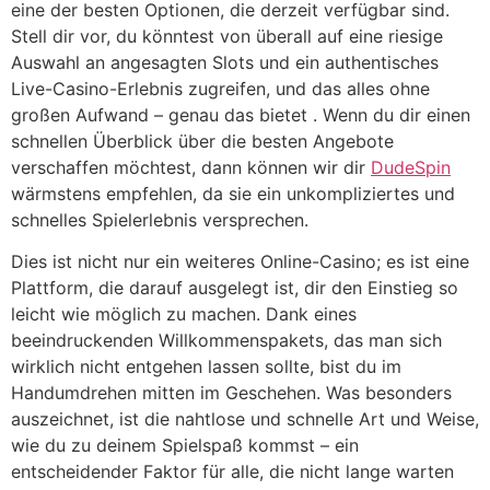
eine der besten Optionen, die derzeit verfügbar sind.
Stell dir vor, du könntest von überall auf eine riesige
Auswahl an angesagten Slots und ein authentisches
Live-Casino-Erlebnis zugreifen, und das alles ohne
großen Aufwand – genau das bietet . Wenn du dir einen
schnellen Überblick über die besten Angebote
verschaffen möchtest, dann können wir dir
DudeSpin
wärmstens empfehlen, da sie ein unkompliziertes und
schnelles Spielerlebnis versprechen.
Dies ist nicht nur ein weiteres Online-Casino; es ist eine
Plattform, die darauf ausgelegt ist, dir den Einstieg so
leicht wie möglich zu machen. Dank eines
beeindruckenden Willkommenspakets, das man sich
wirklich nicht entgehen lassen sollte, bist du im
Handumdrehen mitten im Geschehen. Was besonders
auszeichnet, ist die nahtlose und schnelle Art und Weise,
wie du zu deinem Spielspaß kommst – ein
entscheidender Faktor für alle, die nicht lange warten