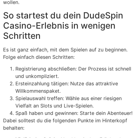
wollen.
So startest du dein DudeSpin
Casino-Erlebnis in wenigen
Schritten
Es ist ganz einfach, mit dem Spielen auf zu beginnen.
Folge einfach diesen Schritten:
Registrierung abschließen: Der Prozess ist schnell
und unkompliziert.
Ersteinzahlung tätigen: Nutze das attraktive
Willkommenspaket.
Spielauswahl treffen: Wähle aus einer riesigen
Vielfalt an Slots und Live-Spielen.
Spaß haben und gewinnen: Starte dein Abenteuer!
Dabei solltest du die folgenden Punkte im Hinterkopf
behalten: