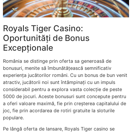
Royals Tiger Casino:
Oportunități de Bonus
Excepționale
România se distinge prin oferta sa generoasă de
bonusuri, menite să îmbunătățească semnificativ
experiența jucătorilor români. Cu un bonus de bun venit
atractiv, jucătorii noi sunt întâmpinați cu un impuls
considerabil pentru a explora vasta colecție de peste
5000 de jocuri. Aceste bonusuri sunt concepute pentru
a oferi valoare maximă, fie prin creșterea capitalului de
joc, fie prin acordarea de rotiri gratuite la sloturile
populare.
Pe lângă oferta de lansare, Royals Tiger casino se