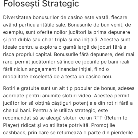
Folosești Strategic
Diversitatea bonusurilor de casino este vastă, fiecare
având particularitățile sale. Bonusurile de bun venit, de
exemplu, sunt oferite noilor jucători la prima depunere
și pot dubla sau chiar tripla suma inițială. Acestea sunt
ideale pentru a explora o gamă largă de jocuri fără a
risca propriul capital. Bonusurile fără depunere, deși mai
rare, permit jucătorilor să încerce jocurile pe bani reali
fără niciun angajament financiar inițial, fiind o
modalitate excelentă de a testa un casino nou.
Rotirile gratuite sunt un alt tip popular de bonus, adesea
acordate pentru anumite sloturi video. Acestea permit
jucătorilor să obțină câștiguri potențiale din rotiri fără a
cheltui bani. Pentru a le utiliza strategic, este
recomandat să se aleagă sloturi cu un RTP (Return to
Player) ridicat și volatilitate potrivită. Promoțiile
cashback, prin care se returnează o parte din pierderile