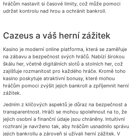
hráčům nastavit si časové limity, což může pomoci
udržet kontrolu nad hrou a ochránit bankroll.
Cazeus a váš herní zážitek
Kasino je moderní online platforma, která se zaměřuje
na zábavu a bezpečnost svých hráčů. Nabízí širokou
škálu her, včetně digitálních slotů a stolních her, což
zajišťuje rozmanitost pro každého hráče. Kromě toho
kasino poskytuje atraktivní bonusy, které mohou
hráčům pomoci zvýšit jejich bankroll a zpříjemnit herní
zážitek.
Jedním z klíčových aspektů je důraz na bezpečnost a
transparentnost. Hráči se mohou spolehnout na to, že
jejich osobní a finanční údaje jsou chráněny. Intuitivní
rozhraní je navrženo tak, aby hráčům usnadnilo správu
jejich bankrollu a zároveň si užívali herní zážitek. V