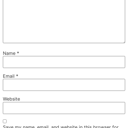
Name
*
Email
*
Website
Save my name, email, and website in this browser for