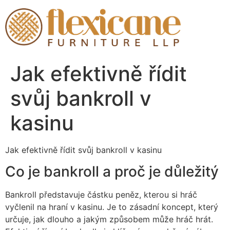
Jak efektivně řídit
svůj bankroll v
kasinu
Jak efektivně řídit svůj bankroll v kasinu
Co je bankroll a proč je důležitý
Bankroll představuje částku peněz, kterou si hráč
vyčlenil na hraní v kasinu. Je to zásadní koncept, který
určuje, jak dlouho a jakým způsobem může hráč hrát.