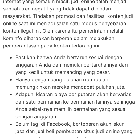
internet yang semakin masif, judi online telah menjadi
sebuah tren negatif yang tidak dapat dihindari
masyarakat. Tindakan promosi dan fasilitasi konten judi
online saat ini menjadi salah satu modus penyebaran
konten ilegal ini. Oleh karena itu pemerintah melalui
Kominfo diharapkan berperan dalam melakukan
pemberantasan pada konten terlarang ini.
Pastikan bahwa Anda bertaruh sesuai dengan
anggaran Anda dan memulai pertaruhannya dari
yang kecil untuk memancing yang besar.
Hanya dengan uang puluhan ribu rupiah
memungkinkan mereka mendapat puluhan juta.
Adapun, kisaran biaya per putaran akan bervariasi
dari satu permainan ke permainan lainnya sehingga
Anda sebaiknya memilih permainan yang sesuai
dengan anggaran.
Belum lagi di Facebook, bertebaran akun-akun
jasa dan jual beli pembuatan situs judi online yang