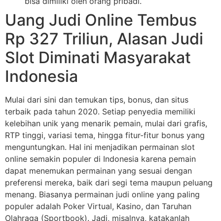
bisa dimiliki oleh orang pribadi.
Uang Judi Online Tembus
Rp 327 Triliun, Alasan Judi
Slot Diminati Masyarakat
Indonesia
Mulai dari sini dan temukan tips, bonus, dan situs
terbaik pada tahun 2020. Setiap penyedia memiliki
kelebihan unik yang menarik pemain, mulai dari grafis,
RTP tinggi, variasi tema, hingga fitur-fitur bonus yang
menguntungkan. Hal ini menjadikan permainan slot
online semakin populer di Indonesia karena pemain
dapat menemukan permainan yang sesuai dengan
preferensi mereka, baik dari segi tema maupun peluang
menang. Biasanya permainan judi online yang paling
populer adalah Poker Virtual, Kasino, dan Taruhan
Olahraga (Sportbook). Jadi, misalnya, katakanlah