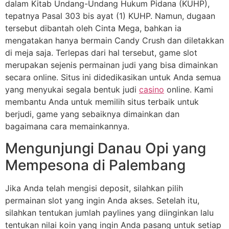
dalam Kitab Undang-Undang Hukum Pidana (KUHP),
tepatnya Pasal 303 bis ayat (1) KUHP. Namun, dugaan
tersebut dibantah oleh Cinta Mega, bahkan ia
mengatakan hanya bermain Candy Crush dan diletakkan
di meja saja. Terlepas dari hal tersebut, game slot
merupakan sejenis permainan judi yang bisa dimainkan
secara online. Situs ini didedikasikan untuk Anda semua
yang menyukai segala bentuk judi
casino
online. Kami
membantu Anda untuk memilih situs terbaik untuk
berjudi, game yang sebaiknya dimainkan dan
bagaimana cara memainkannya.
Mengunjungi Danau Opi yang
Mempesona di Palembang
Jika Anda telah mengisi deposit, silahkan pilih
permainan slot yang ingin Anda akses. Setelah itu,
silahkan tentukan jumlah paylines yang diinginkan lalu
tentukan nilai koin yang ingin Anda pasang untuk setiap