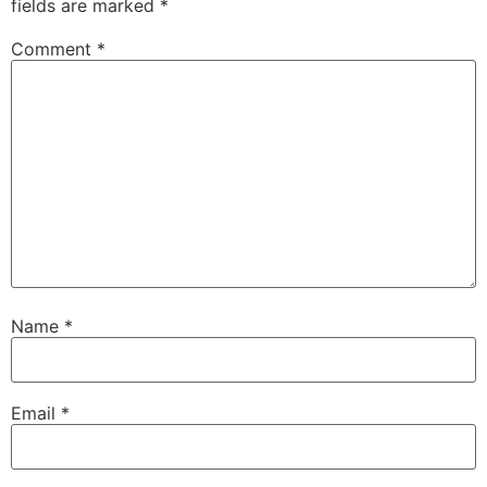
fields are marked
*
Comment
*
Name
*
Email
*