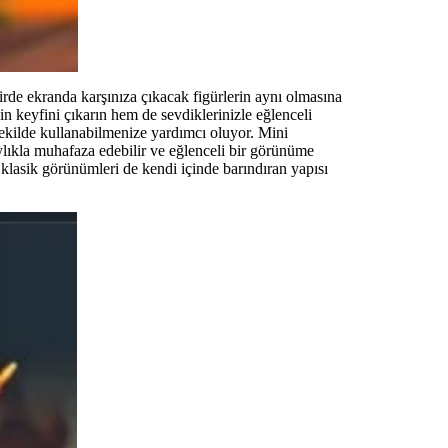
dirde ekranda karşınıza çıkacak figürlerin aynı olmasına
in keyfini çıkarın hem de sevdiklerinizle eğlenceli
şekilde kullanabilmenize yardımcı oluyor. Mini
lıkla muhafaza edebilir ve eğlenceli bir görünüme
 klasik görünümleri de kendi içinde barındıran yapısı