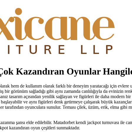
 Çok Kazandıran Oyunlar Hangile
ak hem de kullanım olarak farklı bir deneyim yaratacağı için evlere uy
r dış bir görünüm sağladığı gibi aynı zamanda canlılığıyla da evinizin r
nız tasarım açısından yenilik sağlayan ve figürleri ile daha modern bir 
başlayabilir ve aynı figürleri denk getirmeye çalışarak büyük kazançlar
teler tarafından oyunculara sunulur. Teması çilek, üzüm, erik, elma gibi
azanma şansı elde edilebilir. Matadorbet kendi jackpot turnuvası ile can
ackpot kazandıran oyun çeşitleri sunmaktadır.