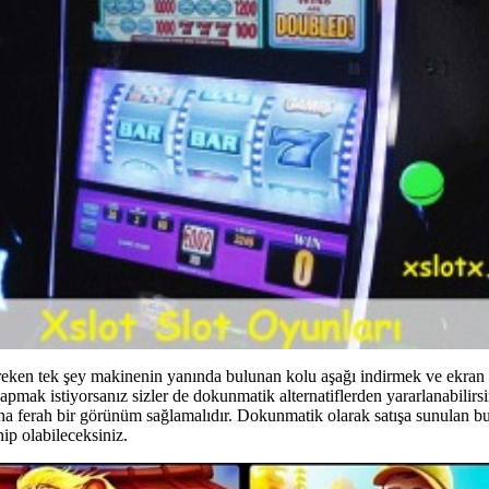
eken tek şey makinenin yanında bulunan kolu aşağı indirmek ve ekran ü
pmak istiyorsanız sizler de dokunmatik alternatiflerden yararlanabilirsin
 ferah bir görünüm sağlamalıdır. Dokunmatik olarak satışa sunulan bu ü
ip olabileceksiniz.