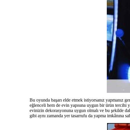
Bu oyunda başarı elde etmek istiyorsanız yapmanız ger
eğlenceli hem de evin yapısına uygun bir ürün tercihi ya
evinizin dekorasyonuna uygun olmalı ve bu şekilde daha
gibi aynı zamanda yer tasarrufu da yapma imkânına sah