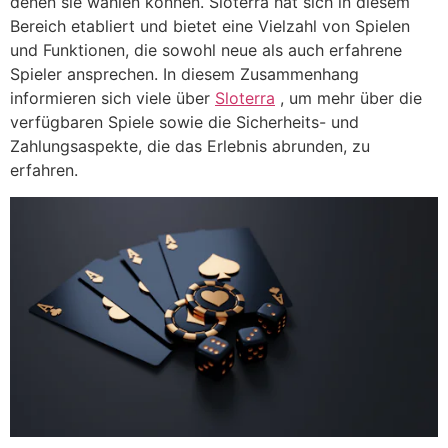
denen sie wählen können. Sloterra hat sich in diesem
Bereich etabliert und bietet eine Vielzahl von Spielen
und Funktionen, die sowohl neue als auch erfahrene
Spieler ansprechen. In diesem Zusammenhang
informieren sich viele über
Sloterra
, um mehr über die
verfügbaren Spiele sowie die Sicherheits- und
Zahlungsaspekte, die das Erlebnis abrunden, zu
erfahren.