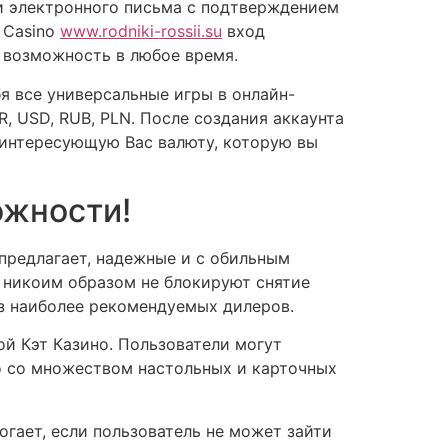
и электронного письма с подтверждением
t Casino
www.rodniki-rossii.su
вход
а возможность в любое время.
я все универсальные игры в онлайн-
, USD, RUB, PLN. После создания аккаунта
 интересующую Вас валюту, которую вы
ожности!
 предлагает, надежные и с обильным
 никоим образом не блокируют снятие
из наиболее рекомендуемых дилеров.
ой Кэт Казино. Пользователи могут
ло со множеством настольных и карточных
огает, если пользователь не может зайти