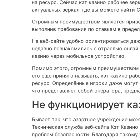
на ресурс. Сейчас кэт казино рабочее зер
актуальных зеркал, где вы можете найти C
Огромным преимуществом является привет
выполнив требования по ставкам в предел
На веб-сайте удобно ориентироваться да
недавно познакомились с отраслью онлайн-
казино через мобильное устройство.
Помимо этого, огромным преимуществом Ca
его еще принято называть, кэт казино раб
ресурс. Определённые игроки даже могут н
что представляет собой оператора, пред
Не функционирует ка
Бывает так, что азартное учреждение мож
Техническая служба веб-сайта Кэт Казино
проблем безопасности. Благодаря такому