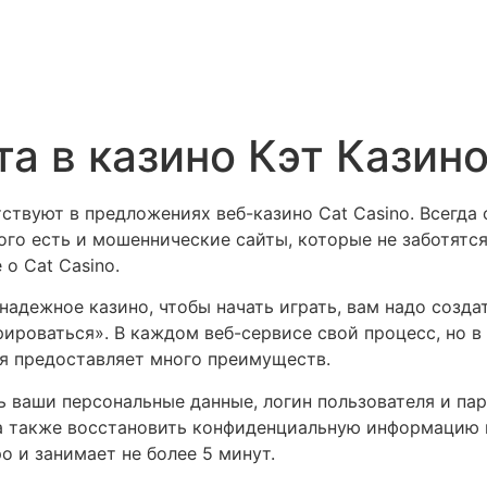
а в казино Кэт Казин
ствуют в предложениях веб-казино Cat Casino. Всегда 
того есть и мошеннические сайты, которые не заботят
 о Cat Casino.
 надежное казино, чтобы начать играть, вам надо созд
рироваться». В каждом веб-сервисе свой процесс, но в
ция предоставляет много преимуществ.
ь ваши персональные данные, логин пользователя и па
а также восстановить конфиденциальную информацию в 
о и занимает не более 5 минут.