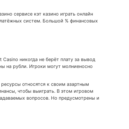
азино сервисе кэт казино играть онлайн
 платёжных систем. Большой % финансовых
 Casino никогда не берёт плату за вывод
ны на рубли. Игроки могут молниеносно
е ресурсы относятся к своим азартным
инансы, чтобы выиграть. В этом игровом
задаваемых вопросов. Но предусмотрены и