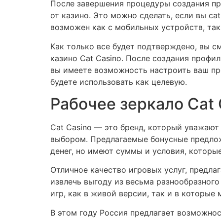
После завершения процедуры создания пр
от казино. Это можно сделать, если вы cat
возможен как с мобильных устройств, так
Как только все будет подтверждено, вы с
казино Cat Casino. После создания профил
вы имеете возможность настроить ваш пр
будете использовать как целевую.
Рабочее зеркало Cat
Cat Casino — это бренд, который уважают
выбором. Предлагаемые бонусные предлож
денег, но имеют суммы и условия, которы
Отличное качество игровых услуг, предла
извлечь выгоду из весьма разнообразного
игр, как в живой версии, так и в которые
В этом году Россия предлагает возможнос