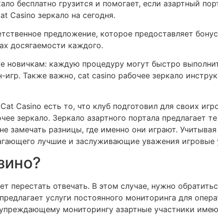
кало бесплатно грузится и помогает, если азартный порт
at Casino зеркало на сегодня.
ственное предложение, которое предоставляет бонус,
ах досягаемости каждого.
же новичкам: каждую процедуру могут быстро выполнит
игр. Также важно, cat casino рабочее зеркало инструкт
t Casino есть то, что клуб подготовил для своих игр
очее зеркало. Зеркало азартного портала предлагает т
е замечать разницы, где именно они играют. Учитывая 
лагающего лучшие и заслуживающие уважения игровые 
зино?
ет перестать отвечать. В этом случае, нужно обратит
 предлагает услуги постоянного мониторинга для опер
 упреждающему мониторингу азартные участники имею