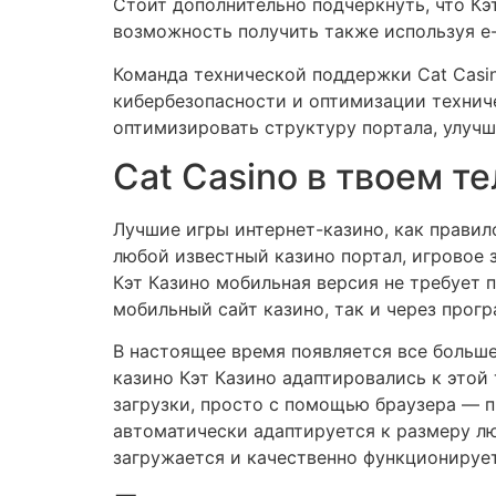
Стоит дополнительно подчеркнуть, что К
возможность получить также используя e-ma
Команда технической поддержки Cat Casi
кибербезопасности и оптимизации технич
оптимизировать структуру портала, улучш
Cat Casino в твоем т
Лучшие игры интернет-казино, как правил
любой известный казино портал, игровое 
Кэт Казино мобильная версия не требует 
мобильный сайт казино, так и через прогр
В настоящее время появляется все больш
казино Кэт Казино адаптировались к этой
загрузки, просто с помощью браузера — п
автоматически адаптируется к размеру лю
загружается и качественно функционирует