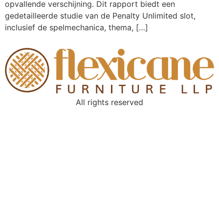
opvallende verschijning. Dit rapport biedt een
gedetailleerde studie van de Penalty Unlimited slot,
inclusief de spelmechanica, thema, […]
All rights reserved