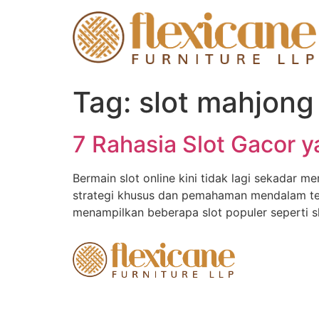
Tag:
slot mahjong
7 Rahasia Slot Gacor 
Bermain slot online kini tidak lagi sekada
strategi khusus dan pemahaman mendalam tent
menampilkan beberapa slot populer seperti s