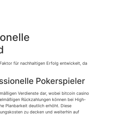
onelle
d
aktor für nachhaltigen Erfolg entwickelt, da
ssionelle Pokerspieler
lmäßigen Verdienste dar, wobei bitcoin casino
regelmäßigen Rückzahlungen können bei High-
 Planbarkeit deutlich erhöht. Diese
tungskosten zu decken und weiterhin auf