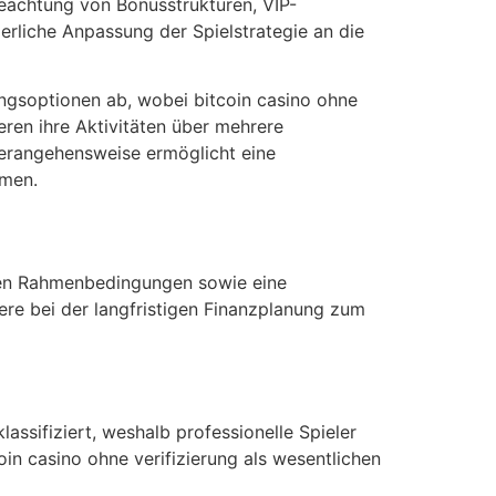
Beachtung von Bonusstrukturen, VIP-
rliche Anpassung der Spielstrategie an die
ungsoptionen ab, wobei bitcoin casino ohne
ieren ihre Aktivitäten über mehrere
Herangehensweise ermöglicht eine
rmen.
chen Rahmenbedingungen sowie eine
ere bei der langfristigen Finanzplanung zum
sifiziert, weshalb professionelle Spieler
n casino ohne verifizierung als wesentlichen