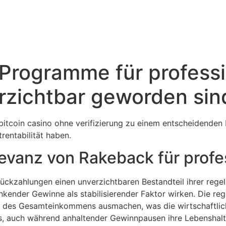
rogramme für professi
rzichtbar geworden sin
itcoin casino ohne verifizierung zu einem entscheidenden F
trentabilität haben.
levanz von Rakeback für profe
-Rückzahlungen einen unverzichtbaren Bestandteil ihrer rege
ankender Gewinne als stabilisierender Faktor wirken. Die 
des Gesamteinkommens ausmachen, was die wirtschaftliche
s, auch während anhaltender Gewinnpausen ihre Lebenshal