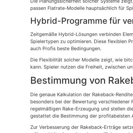
Die Planungssicherheit solcher Systeme zeigt,
passen Flatrate-Modelle hauptsächlich für Sp
Hybrid-Programme für ve
Zeitgemäße Hybrid-Lösungen verbinden Element
Spielertypen zu optimieren. Diese flexiblen 
auch Profis beste Bedingungen.
Die Flexibilität solcher Modelle zeigt, wie 
kann. Spieler nutzen die Freiheit, zwischen u
Bestimmung von Rake
Die genaue Kalkulation der Rakeback-Rendite
besonders bei der Bewertung verschiedener P
regelmäßigen Rake-Erzeugung und stellen die
gestattet die Bestimmung der profitabelsten 
Zur Verbesserung der Rakeback-Erträge setzen