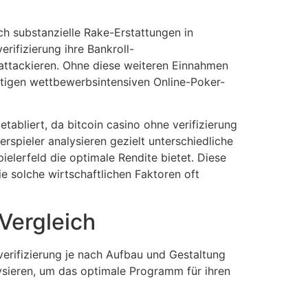
h substanzielle Rake-Erstattungen in
rifizierung ihre Bankroll-
 attackieren. Ohne diese weiteren Einnahmen
eutigen wettbewerbsintensiven Online-Poker-
tabliert, da bitcoin casino ohne verifizierung
rspieler analysieren gezielt unterschiedliche
lerfeld die optimale Rendite bietet. Diese
e solche wirtschaftlichen Faktoren oft
Vergleich
erifizierung je nach Aufbau und Gestaltung
lysieren, um das optimale Programm für ihren