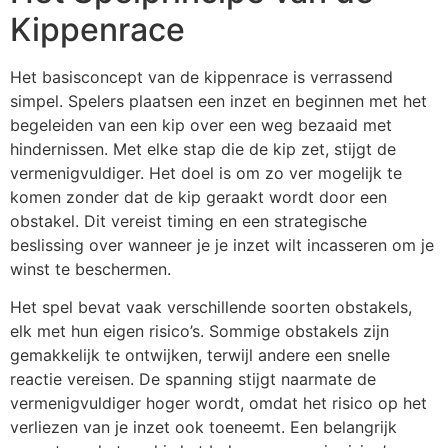
Kippenrace
Het basisconcept van de kippenrace is verrassend
simpel. Spelers plaatsen een inzet en beginnen met het
begeleiden van een kip over een weg bezaaid met
hindernissen. Met elke stap die de kip zet, stijgt de
vermenigvuldiger. Het doel is om zo ver mogelijk te
komen zonder dat de kip geraakt wordt door een
obstakel. Dit vereist timing en een strategische
beslissing over wanneer je je inzet wilt incasseren om je
winst te beschermen.
Het spel bevat vaak verschillende soorten obstakels,
elk met hun eigen risico’s. Sommige obstakels zijn
gemakkelijk te ontwijken, terwijl andere een snelle
reactie vereisen. De spanning stijgt naarmate de
vermenigvuldiger hoger wordt, omdat het risico op het
verliezen van je inzet ook toeneemt. Een belangrijk