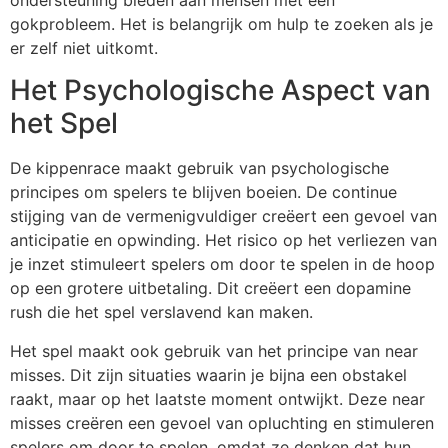
gokprobleem. Het is belangrijk om hulp te zoeken als je
er zelf niet uitkomt.
Het Psychologische Aspect van
het Spel
De kippenrace maakt gebruik van psychologische
principes om spelers te blijven boeien. De continue
stijging van de vermenigvuldiger creëert een gevoel van
anticipatie en opwinding. Het risico op het verliezen van
je inzet stimuleert spelers om door te spelen in de hoop
op een grotere uitbetaling. Dit creëert een dopamine
rush die het spel verslavend kan maken.
Het spel maakt ook gebruik van het principe van near
misses. Dit zijn situaties waarin je bijna een obstakel
raakt, maar op het laatste moment ontwijkt. Deze near
misses creëren een gevoel van opluchting en stimuleren
spelers om door te spelen, omdat ze denken dat hun