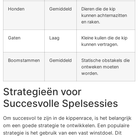
Honden
Gemiddeld
Dieren die de kip
kunnen achternazitten
en raken.
Gaten
Laag
Kleine kuilen die de kip
kunnen vertragen.
Boomstammen
Gemiddeld
Statische obstakels die
ontweken moeten
worden.
Strategieën voor
Succesvolle Spelsessies
Om succesvol te zijn in de kippenrace, is het belangrijk
om een goede strategie te ontwikkelen. Een populaire
strategie is het gebruik van een vast winstdoel. Dit