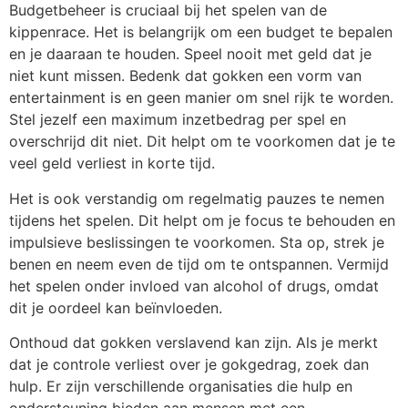
Budgetbeheer is cruciaal bij het spelen van de
kippenrace. Het is belangrijk om een budget te bepalen
en je daaraan te houden. Speel nooit met geld dat je
niet kunt missen. Bedenk dat gokken een vorm van
entertainment is en geen manier om snel rijk te worden.
Stel jezelf een maximum inzetbedrag per spel en
overschrijd dit niet. Dit helpt om te voorkomen dat je te
veel geld verliest in korte tijd.
Het is ook verstandig om regelmatig pauzes te nemen
tijdens het spelen. Dit helpt om je focus te behouden en
impulsieve beslissingen te voorkomen. Sta op, strek je
benen en neem even de tijd om te ontspannen. Vermijd
het spelen onder invloed van alcohol of drugs, omdat
dit je oordeel kan beïnvloeden.
Onthoud dat gokken verslavend kan zijn. Als je merkt
dat je controle verliest over je gokgedrag, zoek dan
hulp. Er zijn verschillende organisaties die hulp en
ondersteuning bieden aan mensen met een