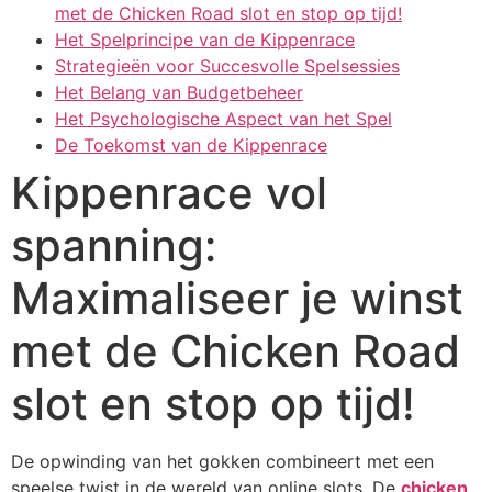
met de Chicken Road slot en stop op tijd!
Het Spelprincipe van de Kippenrace
Strategieën voor Succesvolle Spelsessies
Het Belang van Budgetbeheer
Het Psychologische Aspect van het Spel
De Toekomst van de Kippenrace
Kippenrace vol
spanning:
Maximaliseer je winst
met de Chicken Road
slot en stop op tijd!
De opwinding van het gokken combineert met een
speelse twist in de wereld van online slots. De
chicken