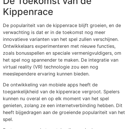
De Toekomst van de
Kippenrace
De populariteit van de kippenrace blijft groeien, en de
verwachting is dat er in de toekomst nog meer
innovatieve varianten van het spel zullen verschijnen.
Ontwikkelaars experimenteren met nieuwe functies,
zoals bonusspellen en speciale vermenigvuldigers, om
het spel nog spannender te maken. De integratie van
virtual reality (VR) technologie zou een nog
meeslependere ervaring kunnen bieden.
De ontwikkeling van mobiele apps heeft de
toegankelijkheid van de kippenrace vergroot. Spelers
kunnen nu overal en op elk moment van het spel
genieten, zolang ze een internetverbinding hebben. Dit
heeft bijgedragen aan de groeiende populariteit van het
spel.