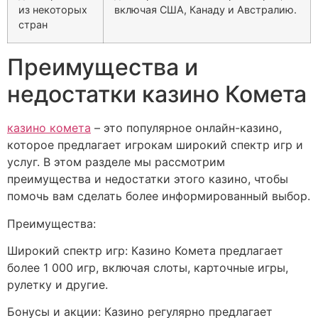
из некоторых
включая США, Канаду и Австралию.
стран
Преимущества и
недостатки казино Комета
казино комета
– это популярное онлайн-казино,
которое предлагает игрокам широкий спектр игр и
услуг. В этом разделе мы рассмотрим
преимущества и недостатки этого казино, чтобы
помочь вам сделать более информированный выбор.
Преимущества:
Широкий спектр игр: Казино Комета предлагает
более 1 000 игр, включая слоты, карточные игры,
рулетку и другие.
Бонусы и акции: Казино регулярно предлагает