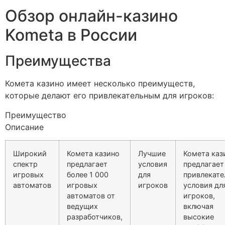
Обзор онлайн-казино
Kometa в России
Преимущества
Комета казино имеет несколько преимуществ,
которые делают его привлекательным для игроков:
Преимущество
Описание
Широкий
Комета казино
Лучшие
Комета каз
спектр
предлагает
условия
предлагает
игровых
более 1 000
для
привлекате
автоматов
игровых
игроков
условия дл
автоматов от
игроков,
ведущих
включая
разработчиков,
высокие