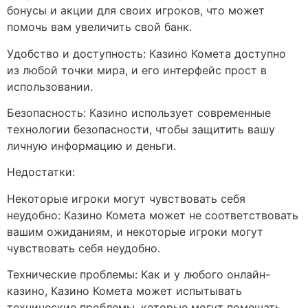
бонусы и акции для своих игроков, что может
помочь вам увеличить свой банк.
Удобство и доступность: Казино Комета доступно
из любой точки мира, и его интерфейс прост в
использовании.
Безопасность: Казино использует современные
технологии безопасности, чтобы защитить вашу
личную информацию и деньги.
Недостатки:
Некоторые игроки могут чувствовать себя
неудобно: Казино Комета может не соответствовать
вашим ожиданиям, и некоторые игроки могут
чувствовать себя неудобно.
Технические проблемы: Как и у любого онлайн-
казино, Казино Комета может испытывать
технические проблемы, которые могут помешать