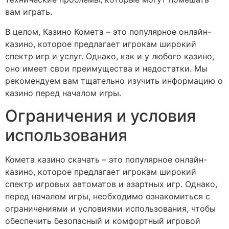
вам играть.
В целом, Казино Комета – это популярное онлайн-
казино, которое предлагает игрокам широкий
спектр игр и услуг. Однако, как и у любого казино,
оно имеет свои преимущества и недостатки. Мы
рекомендуем вам тщательно изучить информацию о
казино перед началом игры.
Ограничения и условия
использования
Комета казино скачать – это популярное онлайн-
казино, которое предлагает игрокам широкий
спектр игровых автоматов и азартных игр. Однако,
перед началом игры, необходимо ознакомиться с
ограничениями и условиями использования, чтобы
обеспечить безопасный и комфортный игровой