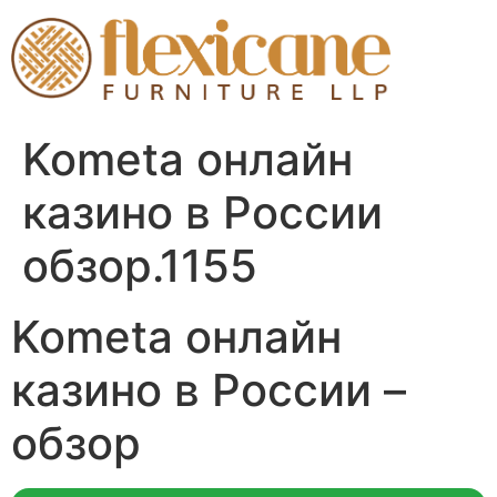
Kometa онлайн
казино в России
обзор.1155
Kometa онлайн
казино в России –
обзор