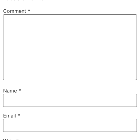
Comment
*
Name
*
Email
*