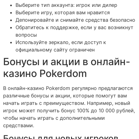
Выберите тип аккаунта: игрок или дилер
Выберите игру, которая вам нравится
Депонировайте и снимайте средства безопасно
Обратитесь к поддержке, если у вас возникнут
вопросы
Используйте зеркало, если доступ к
официальному сайту ограничен
Бонусы и акции в онлайн-
казино Pokerdom
В онлайн-казино Pokerdom регулярно предлагаются
различные бонусы и акции, которые помогут вам
начать играть с преимуществом. Например, новый
игрок может получить бонус 100% до 10 000 рублей,
чтобы начать играть с дополнительными
средствами.
Бонусы для новых игроков