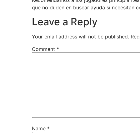
Recomendamos a los jugadores principiantes 
que no duden en buscar ayuda si necesitan co
Leave a Reply
Your email address will not be published.
Req
Comment
*
Name
*