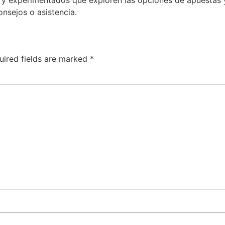
y experimentados que exploren las opciones de apuestas y 
nsejos o asistencia.
uired fields are marked
*