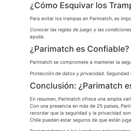
¿Cómo Esquivar los Tram
Para evitar los trampas en Parimatch, es impo
Conocer las reglas de juego y las condicione
ayuda.
¿Parimatch es Confiable? 
Parimatch se compromete a mantener la segur
Protección de datos y privacidad.
Seguridad 
Conclusión: ¿Parimatch es
En resumen, Parimatch ofrece una amplia varie
Con una presencia en más de 25 países, Pari
recordar que la seguridad y la privacidad son
Chile pueden estar seguros de que están juga