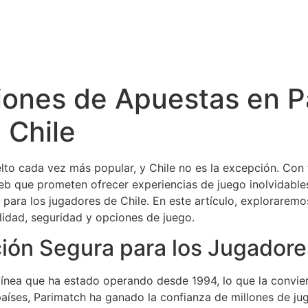
iones de Apuestas en P
 Chile
uelto cada vez más popular, y Chile no es la excepción. Con 
web que prometen ofrecer experiencias de juego inolvidabl
 para los jugadores de Chile. En este artículo, explorarem
ilidad, seguridad y opciones de juego.
ión Segura para los Jugadore
línea que ha estado operando desde 1994, lo que la convie
países, Parimatch ha ganado la confianza de millones de j