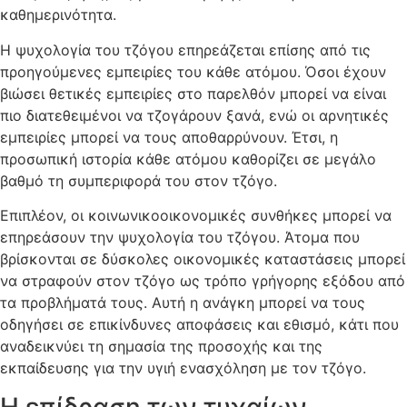
καθημερινότητα.
Η ψυχολογία του τζόγου επηρεάζεται επίσης από τις
προηγούμενες εμπειρίες του κάθε ατόμου. Όσοι έχουν
βιώσει θετικές εμπειρίες στο παρελθόν μπορεί να είναι
πιο διατεθειμένοι να τζογάρουν ξανά, ενώ οι αρνητικές
εμπειρίες μπορεί να τους αποθαρρύνουν. Έτσι, η
προσωπική ιστορία κάθε ατόμου καθορίζει σε μεγάλο
βαθμό τη συμπεριφορά του στον τζόγο.
Επιπλέον, οι κοινωνικοοικονομικές συνθήκες μπορεί να
επηρεάσουν την ψυχολογία του τζόγου. Άτομα που
βρίσκονται σε δύσκολες οικονομικές καταστάσεις μπορεί
να στραφούν στον τζόγο ως τρόπο γρήγορης εξόδου από
τα προβλήματά τους. Αυτή η ανάγκη μπορεί να τους
οδηγήσει σε επικίνδυνες αποφάσεις και εθισμό, κάτι που
αναδεικνύει τη σημασία της προσοχής και της
εκπαίδευσης για την υγιή ενασχόληση με τον τζόγο.
Η επίδραση των τυχαίων