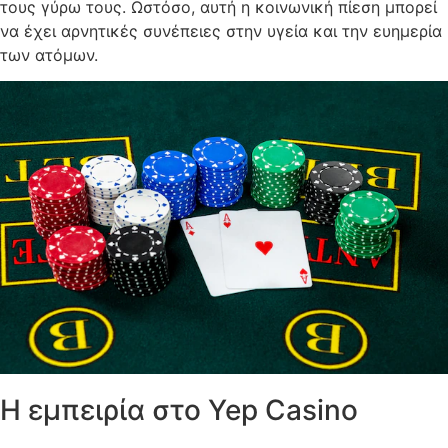
τους γύρω τους. Ωστόσο, αυτή η κοινωνική πίεση μπορεί
να έχει αρνητικές συνέπειες στην υγεία και την ευημερία
των ατόμων.
Η εμπειρία στο Yep Casino