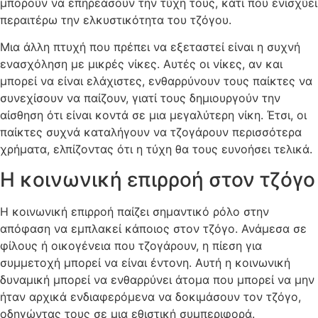
μπορούν να επηρεάσουν την τύχη τους, κάτι που ενισχύει
περαιτέρω την ελκυστικότητα του τζόγου.
Μια άλλη πτυχή που πρέπει να εξεταστεί είναι η συχνή
ενασχόληση με μικρές νίκες. Αυτές οι νίκες, αν και
μπορεί να είναι ελάχιστες, ενθαρρύνουν τους παίκτες να
συνεχίσουν να παίζουν, γιατί τους δημιουργούν την
αίσθηση ότι είναι κοντά σε μια μεγαλύτερη νίκη. Έτσι, οι
παίκτες συχνά καταλήγουν να τζογάρουν περισσότερα
χρήματα, ελπίζοντας ότι η τύχη θα τους ευνοήσει τελικά.
Η κοινωνική επιρροή στον τζόγο
Η κοινωνική επιρροή παίζει σημαντικό ρόλο στην
απόφαση να εμπλακεί κάποιος στον τζόγο. Ανάμεσα σε
φίλους ή οικογένεια που τζογάρουν, η πίεση για
συμμετοχή μπορεί να είναι έντονη. Αυτή η κοινωνική
δυναμική μπορεί να ενθαρρύνει άτομα που μπορεί να μην
ήταν αρχικά ενδιαφερόμενα να δοκιμάσουν τον τζόγο,
οδηγώντας τους σε μια εθιστική συμπεριφορά.