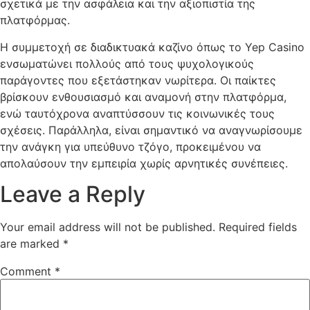
σχετικά με την ασφάλεια και την αξιοπιστία της
πλατφόρμας.
Η συμμετοχή σε διαδικτυακά καζίνο όπως το Yep Casino
ενσωματώνει πολλούς από τους ψυχολογικούς
παράγοντες που εξετάστηκαν νωρίτερα. Οι παίκτες
βρίσκουν ενθουσιασμό και αναμονή στην πλατφόρμα,
ενώ ταυτόχρονα αναπτύσσουν τις κοινωνικές τους
σχέσεις. Παράλληλα, είναι σημαντικό να αναγνωρίσουμε
την ανάγκη για υπεύθυνο τζόγο, προκειμένου να
απολαύσουν την εμπειρία χωρίς αρνητικές συνέπειες.
Leave a Reply
Your email address will not be published.
Required fields
are marked
*
Comment
*